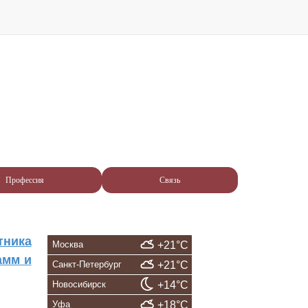
Профессия
Связь
тника
Москва
+21°C
амм и
Санкт-Петербург
+21°C
Новосибирск
+14°C
Уфа
+18°C