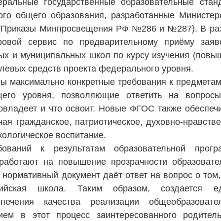
ральные государственные образовательные стан
ого общего образования, разработанные Министер
(Приказы Минпросвещения РФ №286 и №287). В ра
овой сервис по предварительному приёму заяв
ных и муниципальных школ по курсу изучения (повы
левых средств проекта федерального уровня.
 максимально конкретные требования к предметам
щего уровня, позволяющие ответить на вопросы
 овладеет и что освоит. Новые ФГОС также обеспеч
ая гражданское, патриотическое, духовно-нравстве
экологическое воспитание.
бований к результатам образовательной прогр
работают на повышение прозрачности образовате
нормативный документ даёт ответ на вопрос о том,
ийская школа. Таким образом, создается е
печения качества реализации общеобразовате
ем в этот процесс заинтересованного родитель