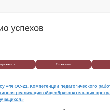
ио успехов
нциальность
Соглашение
су «ФГОС-21. Компетенции педагогического рабо
тивная реализации общеобразовательных прогр
 учащихся»