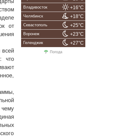
дарты
Владивосток
+16°C
ством
Челябинск
+18°C
зделе
Севастополь
+25°C
ок от
шения
Воронеж
+23°C
Геленджик
+27°C
 всей
Погода
: что
ивают
нное,
аммы,
льной
 чему
диная
льных
ского